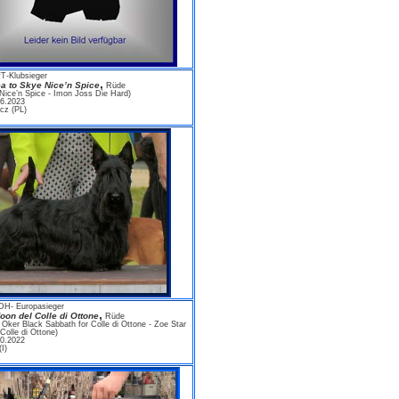
fT-Klubsieger
,
a to Skye Nice’n Spice
Rüde
Nice’n Spice - Imon Joss Die Hard)
06.2023
cz (PL)
DH- Europasieger
,
oon del Colle di Otto
ne
Rüde
 Oker Black Sabbath for Colle di Ottone - Zoe Star
Colle di Ottone)
10.2022
(I)