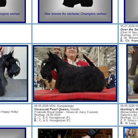
05.07.2026:K
Over the Se
(Over th Sea 
Wurftag: 10.
Z
.:W. Winowi
B.: Ch. Arpe
09.05.2026:VDH- Europasieger
09.05.2026:V
,
Verascott Pearl Queen
Hunting’s M
Hündin
o Happy Holly)
(Trakside Royal Indian - Verascott Juicy Couture)
(Bonacordline
Wurftag: 29.04.2019
Galactica del 
Z.:
C. & S. Hovagimyan (F)
Wurftag: 12.
B.:
C. & S. Hovagimyan (F)
Z
.:P. Solazzi 
B.: U. Luig