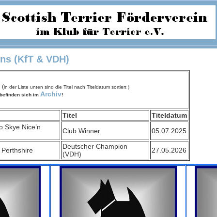
ns (KfT & VDH)
n
(
in der Liste unten sind die Titel nach Titeldatum sortiert )
Archiv
, befinden sich im
!
Titel
Titeldatum
o Skye Nice’n
Club Winner
05.07.2025
Deutscher Champion
 Perthshire
27.05.2026
(VDH)