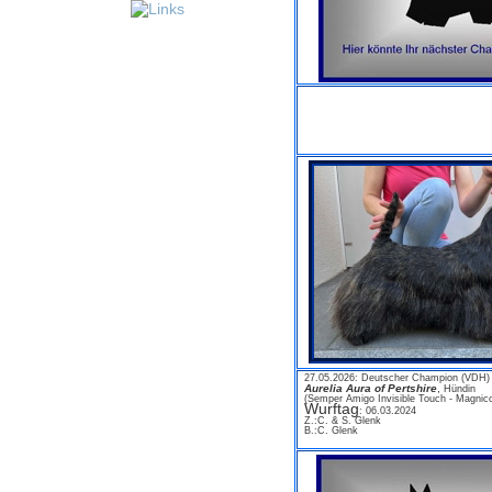
27.05.2026: Deutscher Champion (VDH)
Aurelia Aura of Pertshire
,
Hündin
(Semper Amigo Invisible Touch - Magnic
Wurftag
: 06.03.2024
Z
.:C. & S. Glenk
B.:C. Glenk